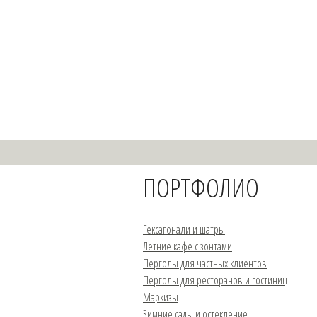
Перейти
к
содержимому
ПОРТФОЛИО
Гексагонали и шатры
Летние кафе с зонтами
Перголы для частных клиентов
Перголы для ресторанов и гостиниц
Маркизы
Зимние сады и остекление